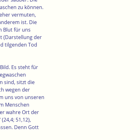
 waschen zu können.
d eher vermuten,
anderem ist. Die
n Blut für uns
 (Darstellung der
ld tilgenden Tod
ild. Es steht für
 wegwaschen
sind, sitzt die
uch wegen der
 um uns von unseren
 dem Menschen
er wahre Ort der
(24,4; 51,12),
lassen. Denn Gott