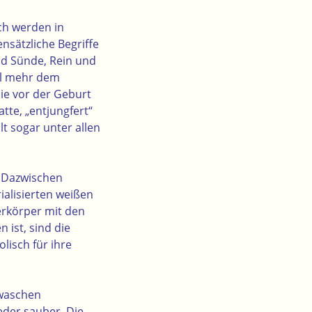
ch werden in
nsätzliche Begriffe
d Sünde, Rein und
al mehr dem
ie vor der Geburt
tte, „entjungfert“
t sogar unter allen
n Dazwischen
rialisierten weißen
rkörper mit den
 ist, sind die
lisch für ihre
 waschen
der sauber. Die