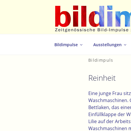
Zum
Inhalt
springen
Zeitgenössische Bild-Impulse zum 
Bildimpulse
Ausstellungen
Bildimpuls
Reinheit
Eine junge Frau si
Waschmaschinen. Ge
Bettlaken, das eine
Einfüllklappe der 
Lilie auf der Arbei
Waschmaschinen m