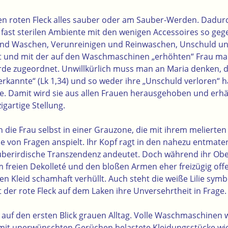
f den roten Fleck alles sauber oder am Sauber-Werden. Dadur
fast sterilen Ambiente mit den wenigen Accessoires so gege
nd Waschen, Verunreinigen und Reinwaschen, Unschuld un
rt und mit der auf den Waschmaschinen „erhöhten“ Frau m
de zugeordnet. Unwillkürlich muss man an Maria denken, d
rkannte“ (Lk 1,34) und so weder ihre „Unschuld verloren“ ha
e. Damit wird sie aus allen Frauen herausgehoben und erhäl
gartige Stellung.
ch die Frau selbst in einer Grauzone, die mit ihrem melierte
lle von Fragen anspielt. Ihr Kopf ragt in den nahezu entmate
überirdische Transzendenz andeutet. Doch während ihr Obe
freien Dekolleté und den bloßen Armen eher freizügig offen
n Kleid schamhaft verhüllt. Auch steht die weiße Lilie symbo
lt der rote Fleck auf dem Laken ihre Unversehrtheit in Frage.
t auf den ersten Blick grauen Alltag. Volle Waschmaschinen
mit unerwünschten Gerüchen belastete Kleidungsstücke wie