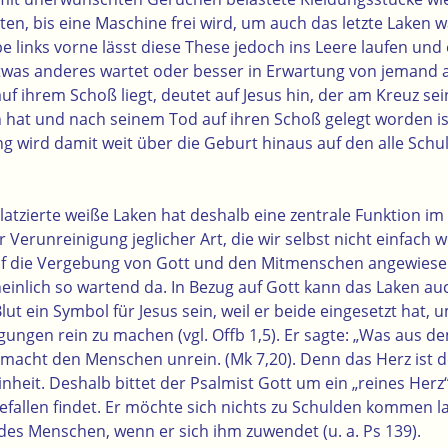
ten, bis eine Maschine frei wird, um auch das letzte Laken
e links vorne lässt diese These jedoch ins Leere laufen un
etwas anderes wartet oder besser in Erwartung von jemand 
auf ihrem Schoß liegt, deutet auf Jesus hin, der am Kreuz sei
hat und nach seinem Tod auf ihren Schoß gelegt worden ist
ng wird damit weit über die Geburt hinaus auf den alle Schu
platzierte weiße Laken hat deshalb eine zentrale Funktion im B
Verunreinigung jeglicher Art, die wir selbst nicht einfach
uf die Vergebung von Gott und den Mitmenschen angewiesen 
einlich so wartend da. In Bezug auf Gott kann das Laken a
ut ein Symbol für Jesus sein, weil er beide eingesetzt hat,
gungen rein zu machen (vgl. Offb 1,5). Er sagte: „Was aus
acht den Menschen unrein. (Mk 7,20). Denn das Herz ist d
nheit. Deshalb bittet der Psalmist Gott um ein „reines Herz“ 
Gefallen findet. Er möchte sich nichts zu Schulden kommen 
des Menschen, wenn er sich ihm zuwendet (u. a. Ps 139).