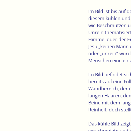
Im Bild ist bis au
diesem kühlen und 
wie Beschmutzen u
Unrein thematisie
Himmel oder der Er
Jesu „keinen Mann e
oder „unrein“ wurd
Menschen eine einzi
Im Bild befindet si
bereits auf eine Fü
Wandbereich, der 
langen Haaren, dem 
Beine mit dem lange
Reinheit, doch stel
Das kühle Bild zeig
verschmutzte und 