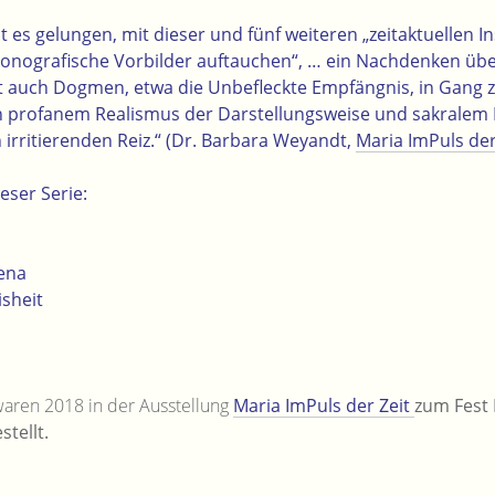
 es gelungen, mit dieser und fünf weiteren „zeitaktuellen I
konografische Vorbilder auftauchen“, … ein Nachdenken über
cht auch Dogmen, etwa die Unbefleckte Empfängnis, in Gang z
profanem Realismus der Darstellungsweise und sakralem I
 irritierenden Reiz.“ (Dr. Barbara Weyandt,
Maria ImPuls der
eser Serie:
ena
sheit
waren 2018 in der Ausstellung
Maria ImPuls der Zeit
zum Fest
tellt.