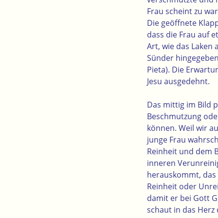
Frau scheint zu war
Die geöffnete Klapp
dass die Frau auf 
Art, wie das Laken 
Sünder hingegeben 
Pieta). Die Erwartu
Jesu ausgedehnt.
Das mittig im Bild 
Beschmutzung oder 
können. Weil wir a
junge Frau wahrsch
Reinheit und dem Bl
inneren Verunreini
herauskommt, das m
Reinheit oder Unrei
damit er bei Gott 
schaut in das Herz 