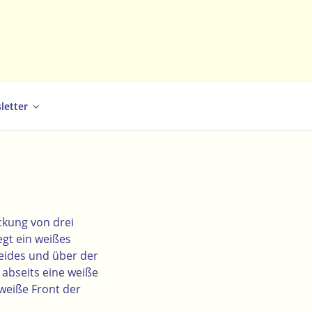
letter
ckung von drei
gt ein weißes
leides und über der
 abseits eine weiße
 weiße Front der