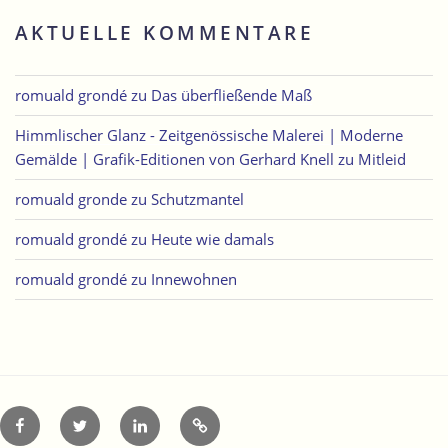
AKTUELLE KOMMENTARE
romuald grondé
zu
Das überfließende Maß
Himmlischer Glanz - Zeitgenössische Malerei | Moderne
Gemälde | Grafik-Editionen von Gerhard Knell
zu
Mitleid
romuald gronde
zu
Schutzmantel
romuald grondé
zu
Heute wie damals
romuald grondé
zu
Innewohnen
Facebook
Twitter
LinkedIn
Xing