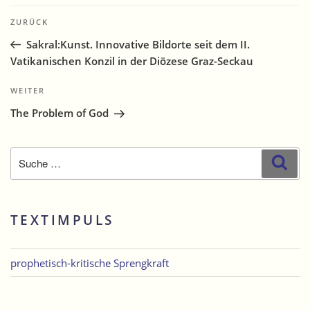
Beitragsnavigation
Vorheriger
ZURÜCK
Beitrag
Sakral:Kunst. Innovative Bildorte seit dem II.
Vatikanischen Konzil in der Diözese Graz-Seckau
Nächster
WEITER
Beitrag
The Problem of God
Suche
Suc
nach:
TEXTIMPULS
prophetisch-kritische Sprengkraft