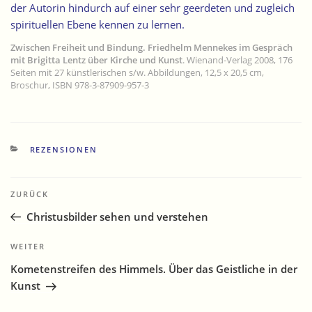
der Autorin hindurch auf einer sehr geerdeten und zugleich
spirituellen Ebene kennen zu lernen.
Zwischen Freiheit und Bindung. Friedhelm Mennekes im Gespräch
mit Brigitta Lentz über Kirche und Kunst
. Wienand-Verlag 2008, 176
Seiten mit 27 künstlerischen s/w. Abbildungen, 12,5 x 20,5 cm,
Broschur, ISBN 978-3-87909-957-3
KATEGORIEN
REZENSIONEN
Beitragsnavigation
Vorheriger
ZURÜCK
Beitrag
Christusbilder sehen und verstehen
Nächster
WEITER
Beitrag
Kometenstreifen des Himmels. Über das Geistliche in der
Kunst