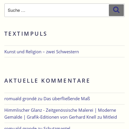
Suche
Suc
nach:
TEXTIMPULS
Kunst und Religion – zwei Schwestern
AKTUELLE KOMMENTARE
romuald grondé
zu
Das überfließende Maß
Himmlischer Glanz - Zeitgenössische Malerei | Moderne
Gemälde | Grafik-Editionen von Gerhard Knell
zu
Mitleid
romuald gronde
zu
Schutzmantel