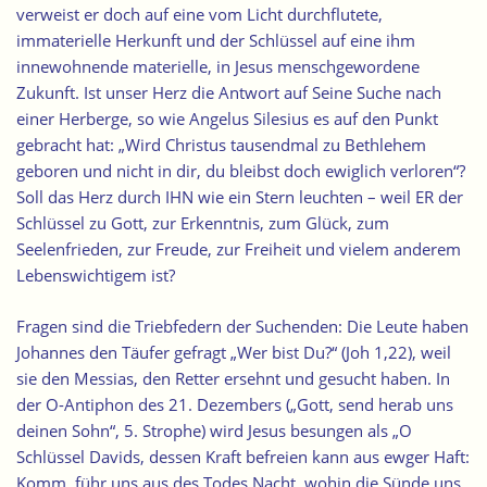
verweist er doch auf eine vom Licht durchflutete,
immaterielle Herkunft und der Schlüssel auf eine ihm
innewohnende materielle, in Jesus menschgewordene
Zukunft. Ist unser Herz die Antwort auf Seine Suche nach
einer Herberge, so wie Angelus Silesius es auf den Punkt
gebracht hat: „Wird Christus tausendmal zu Bethlehem
geboren und nicht in dir, du bleibst doch ewiglich verloren“?
Soll das Herz durch IHN wie ein Stern leuchten – weil ER der
Schlüssel zu Gott, zur Erkenntnis, zum Glück, zum
Seelenfrieden, zur Freude, zur Freiheit und vielem anderem
Lebenswichtigem ist?
Fragen sind die Triebfedern der Suchenden: Die Leute haben
Johannes den Täufer gefragt „Wer bist Du?“ (Joh 1,22), weil
sie den Messias, den Retter ersehnt und gesucht haben. In
der O-Antiphon des 21. Dezembers („Gott, send herab uns
deinen Sohn“, 5. Strophe) wird Jesus besungen als „O
Schlüssel Davids, dessen Kraft befreien kann aus ewger Haft:
Komm, führ uns aus des Todes Nacht, wohin die Sünde uns