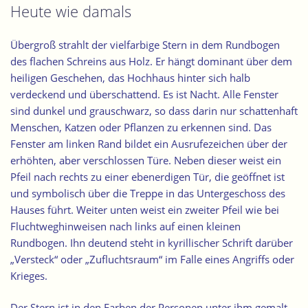
Heute wie damals
Übergroß strahlt der vielfarbige Stern in dem Rundbogen
des flachen Schreins aus Holz. Er hängt dominant über dem
heiligen Geschehen, das Hochhaus hinter sich halb
verdeckend und überschattend. Es ist Nacht. Alle Fenster
sind dunkel und grauschwarz, so dass darin nur
schattenhaft
Menschen, Katzen oder Pflanzen zu erkennen
sind. Das
Fenster am linken Rand bildet ein Ausrufezeichen über der
erhöhten, aber verschlossen Türe. Neben dieser weist ein
Pfeil nach rechts zu einer ebenerdigen Tür, die geöffnet ist
und symbolisch über die Treppe in das Untergeschoss des
Hauses führt. Weiter unten weist ein zweiter Pfeil wie bei
Fluchtweghinweisen nach links auf einen kleinen
Rundbogen. Ihn deutend steht in kyrillischer Schrift darüber
„Versteck“ oder „Zufluchtsraum“ im Falle eines Angriffs oder
Krieges.
Der Stern ist in den Farben der Personen unter ihm gemalt