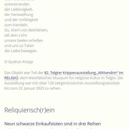
untereinander,
der Lieblosigkeit,
der Verzweiflung
und der Unfähigkeit
zum Handeln.
Du, Stern von Bethlehem,
laß dein Licht
unsere Seelen erhellen
und uns zu Taten
der Liebe bewegen.
© Gudrun Kropp
Das Objekt war Teil der
82. Telgter Krippenausstellung „Mittendrin“ im
RELíGIO
, dem Westfälischen Museum für religiöse Kultur in Telgte. Die
Ausstellung war mit über 120 zeitgenössischen Ausstellungsstücken
bis zum 22. Januar 2023 zu sehen.
Reliquiensch(r)ein
Neun schwarze Einkaufstüten sind in drei Reihen