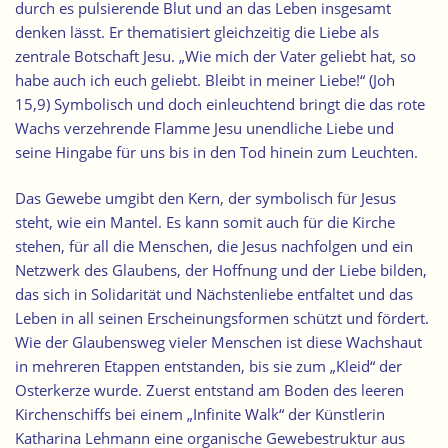
durch es pulsierende Blut und an das Leben insgesamt
denken lässt. Er thematisiert gleichzeitig die Liebe als
zentrale Botschaft Jesu. „Wie mich der Vater geliebt hat, so
habe auch ich euch geliebt. Bleibt in meiner Liebe!“ (Joh
15,9) Symbolisch und doch einleuchtend bringt die das rote
Wachs verzehrende Flamme Jesu unendliche Liebe und
seine Hingabe für uns bis in den Tod hinein zum Leuchten.
Das Gewebe umgibt den Kern, der symbolisch für Jesus
steht, wie ein Mantel. Es kann somit auch für die Kirche
stehen, für all die Menschen, die Jesus nachfolgen und ein
Netzwerk des Glaubens, der Hoffnung und der Liebe bilden,
das sich in Solidarität und Nächstenliebe entfaltet und das
Leben in all seinen Erscheinungsformen schützt und fördert.
Wie der Glaubensweg vieler Menschen ist diese Wachshaut
in mehreren Etappen entstanden, bis sie zum „Kleid“ der
Osterkerze wurde. Zuerst entstand am Boden des leeren
Kirchenschiffs bei einem
„Infinite Walk“
der Künstlerin
Katharina Lehmann
eine organische Gewebestruktur aus