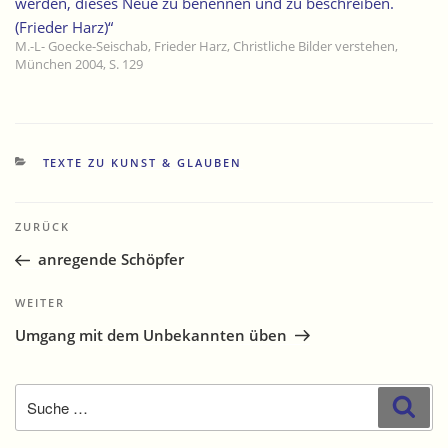
werden, dieses Neue zu benennen und zu beschreiben.
(Frieder Harz)“
M.-L- Goecke-Seischab, Frieder Harz, Christliche Bilder verstehen,
München 2004, S. 129
KATEGORIEN
TEXTE ZU KUNST & GLAUBEN
Beitragsnavigation
Vorheriger
ZURÜCK
Beitrag
anregende Schöpfer
Nächster
WEITER
Beitrag
Umgang mit dem Unbekannten üben
Suche
Suc
nach: