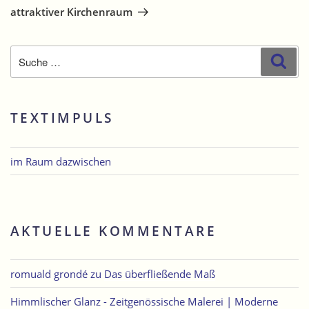
Beitrag
attraktiver Kirchenraum
Suche
Suc
nach:
TEXTIMPULS
im Raum dazwischen
AKTUELLE KOMMENTARE
romuald grondé
zu
Das überfließende Maß
Himmlischer Glanz - Zeitgenössische Malerei | Moderne