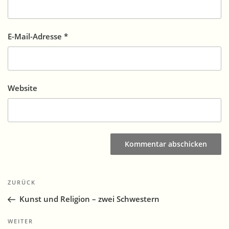
E-Mail-Adresse
*
Website
Beitragsnavigation
Vorheriger
ZURÜCK
Beitrag
Kunst und Religion – zwei Schwestern
Nächster
WEITER