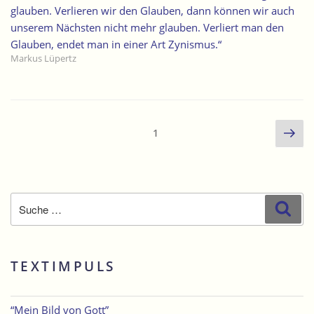
glauben. Verlieren wir den Glauben, dann können wir auch
unserem Nächsten nicht mehr glauben. Verliert man den
Glauben, endet man in einer Art Zynismus.“
Markus Lüpertz
Seitennummerierung
Näc
Seite
1
der
Sei
Beiträge
Suche
Suc
nach:
TEXTIMPULS
“Mein Bild von Gott”