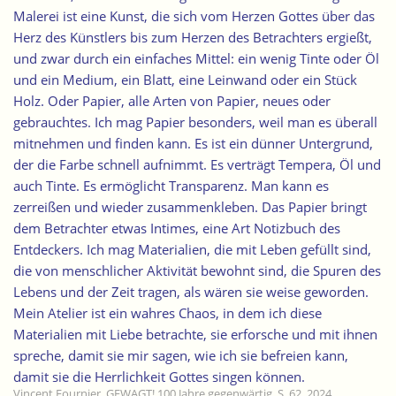
Malerei ist eine Kunst, die sich vom Herzen Gottes über das
Herz des Künstlers bis zum Herzen des Betrachters ergießt,
und zwar durch ein einfaches Mittel: ein wenig Tinte oder Öl
und ein Medium, ein Blatt, eine Leinwand oder ein Stück
Holz. Oder Papier, alle Arten von Papier, neues oder
gebrauchtes. Ich mag Papier besonders, weil man es überall
mitnehmen und finden kann. Es ist ein dünner Untergrund,
der die Farbe schnell aufnimmt. Es verträgt Tempera, Öl und
auch Tinte. Es ermöglicht Transparenz. Man kann es
zerreißen und wieder zusammenkleben. Das Papier bringt
dem Betrachter etwas Intimes, eine Art Notizbuch des
Entdeckers. Ich mag Materialien, die mit Leben gefüllt sind,
die von menschlicher Aktivität bewohnt sind, die Spuren des
Lebens und der Zeit tragen, als wären sie weise geworden.
Mein Atelier ist ein wahres Chaos, in dem ich diese
Materialien mit Liebe betrachte, sie erforsche und mit ihnen
spreche, damit sie mir sagen, wie ich sie befreien kann,
damit sie die Herrlichkeit Gottes singen können.
Vincent Fournier, GEWAGT! 100 Jahre gegenwärtig, S. 62, 2024