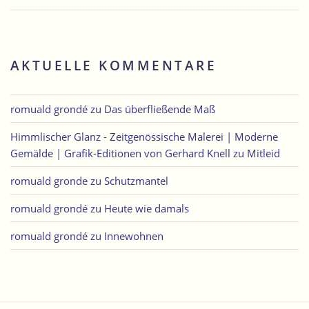
AKTUELLE KOMMENTARE
romuald grondé
zu
Das überfließende Maß
Himmlischer Glanz - Zeitgenössische Malerei | Moderne
Gemälde | Grafik-Editionen von Gerhard Knell
zu
Mitleid
romuald gronde
zu
Schutzmantel
romuald grondé
zu
Heute wie damals
romuald grondé
zu
Innewohnen