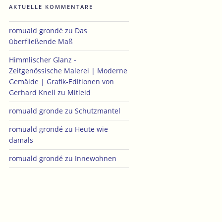
AKTUELLE KOMMENTARE
romuald grondé
zu
Das
überfließende Maß
Himmlischer Glanz -
Zeitgenössische Malerei | Moderne
Gemälde | Grafik-Editionen von
Gerhard Knell
zu
Mitleid
romuald gronde
zu
Schutzmantel
romuald grondé
zu
Heute wie
damals
romuald grondé
zu
Innewohnen