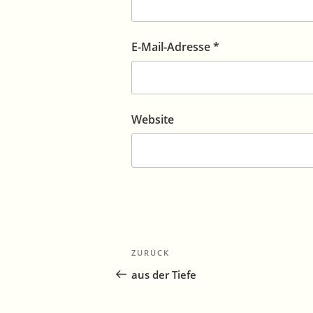
E-Mail-Adresse
*
Website
Beitragsnavigation
Vorheriger
ZURÜCK
Beitrag
aus der Tiefe