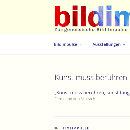
Zum
Inhalt
springen
Zeitgenössische Bild-Impulse zum 
Bildimpulse
Ausstellungen
Kunst muss berühren
„Kunst muss berühren, sonst taugt 
Ferdinand von Schirach
KATEGORIEN
TEXTIMPULSE