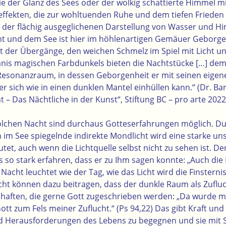
ie der Glanz des Sees oder der wolkig schattierte Himmel m
effekten, die zur wohltuenden Ruhe und dem tiefen Frieden 
der flächig ausgeglichenen Darstellung von Wasser und H
t und dem See ist hier im höhlenartigen Gemäuer Geborgen
it der Übergänge, den weichen Schmelz im Spiel mit Licht u
is magischen Farbdunkels bieten die Nachtstücke […] dem
Resonanzraum, in dessen Geborgenheit er mit seinen eige
er sich wie in einen dunklen Mantel einhüllen kann.“ (Dr. Bar
 – Das Nächtliche in der Kunst“, Stiftung BC – pro arte 2022,
r solchen Nacht sind durchaus Gotteserfahrungen möglich. D
 im See spiegelnde indirekte Mondlicht wird eine starke un
t, auch wenn die Lichtquelle selbst nicht zu sehen ist. Der
so stark erfahren, dass er zu Ihm sagen konnte: „Auch die F
ie Nacht leuchtet wie der Tag, wie das Licht wird die Finsterni
ht können dazu beitragen, dass der dunkle Raum als Zuflu
schaften, die gerne Gott zugeschrieben werden: „Da wurde m
tt zum Fels meiner Zuflucht.“ (Ps 94,22) Das gibt Kraft und
nd Herausforderungen des Lebens zu begegnen und sie mit 