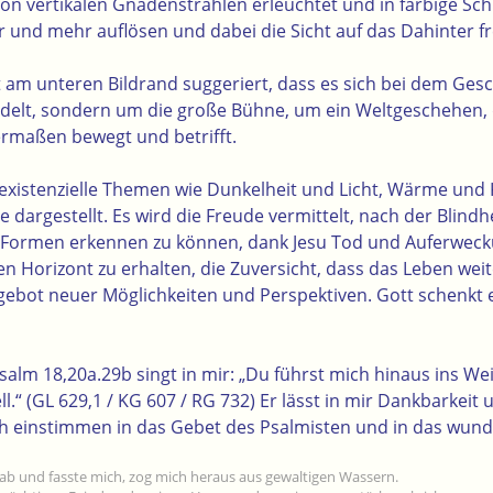
on vertikalen Gnadenstrahlen erleuchtet und in farbige Schl
r und mehr auflösen und dabei die Sicht auf das Dahinter f
m unteren Bildrand suggeriert, dass es sich bei dem Ges
andelt, sondern um die große Bühne, um ein Weltgeschehen, 
rmaßen bewegt und betrifft.
existenzielle Themen wie Dunkelheit und Licht, Wärme und 
 dargestellt. Es wird die Freude vermittelt, nach der Blindh
 Formen erkennen zu können, dank Jesu Tod und Auferwec
n Horizont zu erhalten, die Zuversicht, dass das Leben weit
ngebot neuer Möglichkeiten und Perspektiven. Gott schenkt
alm 18,20a.29b singt in mir: „Du führst mich hinaus ins We
ll.“ (GL 629,1 / KG 607 / RG 732) Er lässt in mir Dankbarkeit
h einstimmen in das Gebet des Psalmisten und in das wun
rab und fasste mich, zog mich heraus aus gewaltigen Wassern.