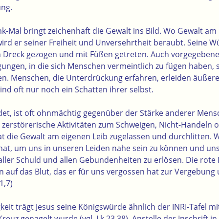
ung.
-Mal bringt zeichenhaft die Gewalt ins Bild. Wo Gewalt a
ird er seiner Freiheit und Unversehrtheit beraubt. Seine W
 Dreck gezogen und mit Füßen getreten. Auch vorgegebene,
gen, in die sich Menschen vermeintlich zu fügen haben, 
. Menschen, die Unterdrückung erfahren, erleiden äußere
nd oft nur noch ein Schatten ihrer selbst.
t, ist oft ohnmächtig gegenüber der Stärke anderer Mens
zerstörerische Aktivitäten zum Schweigen, Nicht-Handeln 
at die Gewalt am eigenen Leib zugelassen und durchlitten. W
t hat, um uns in unseren Leiden nahe sein zu können und u
aller Schuld und allen Gebundenheiten zu erlösen. Die rote
n auf das Blut, das er für uns vergossen hat zur Vergebung
1,7)
gkeit trägt Jesus seine Königswürde ähnlich der INRI-Tafel mi
euz genagelt wurde (vgl. Lk 23,38). Anstelle der Inschrift in