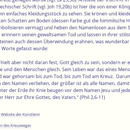
iechischer Schrift (vgl. Joh 19,20b) ist hier die von einer K
n einfaches Kleidungsstück zu sehen. Sie krönen und klei
ten Schatten am Boden (dessen Farbe gut die himmlische H
ymbolisieren vermag) und heben den Namenlosen aus dem Sta
 erinnern seinen gewaltsamen Tod und lassen in ihrer stili
steinen auch dessen Überwindung erahnen, was wunderbar 
 Worte gefasst wurde:
, hielt aber nicht daran fest, Gott gleich zu sein, sondern er
ve und den Menschen gleich. Sein Leben war das eines Men
nd war gehorsam bis zum Tod, bis zum Tod am Kreuz. Darum
 den Namen verliehen, der größer ist als alle Namen, damit
nter der Erde ihr Knie beugen vor dem Namen Jesu und jed
er Herr zur Ehre Gottes, des Vaters.“ (Phil 2,6-11)
 Website der Künstlerin
ion des Kreuzweges