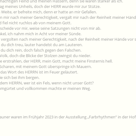
mächtigen Feind und meinen Hassern, denn sie waren stärker als ich.
Tag meines Unheils, doch der HERR wurde mir zur Stütze.
 Weite, er befreite mich, denn er hatte an mir Gefallen.
 mir nach meiner Gerechtigkeit, vergalt mir nach der Reinheit meiner Hände
fiel nicht ruchlos ab von meinem Gott.
ntscheide vor mir, weise seine Satzungen nicht von mir ab.
kel, ich nahm mich in Acht vor meiner Sünde.
vergolten nach meiner Gerechtigkeit, nach der Reinheit meiner Hände vor 
du dich treu, lauter handelst du am Lauteren.
du dich rein, doch falsch gegen den Falschen.
 Volk, doch die Blicke der Stolzen zwingst du nieder.
te erstrahlen, der HERR, mein Gott, macht meine Finsternis hell.
h Scharen, mit meinem Gott überspringe ich Mauern.
r, das Wort des HERRN ist im Feuer geläutert.
 die sich bei ihm bergen.
dem HERRN, wer ist ein Fels, wenn nicht unser Gott?
t umgürtet und vollkommen machte er meinen Weg.
launer waren im Frühjahr 2023 in der Ausstellung „Farbrhythmen“ in der Hof