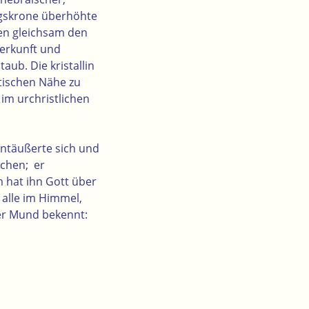
önigskrone überhöhte
den gleichsam den
erkunft und
ub. Die kristallin
stischen Nähe zu
im urchristlichen
 entäußerte sich und
schen; er
 hat ihn Gott über
 alle im Himmel,
er Mund bekennt: