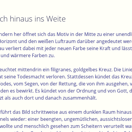
ch hinaus ins Weite
dern her öffnet sich das Motiv in der Mitte zu einer unendl
Horizont und den weißen Luftraum darüber angedeutet wer
 verliert dabei mit jeder neuen Farbe seine Kraft und läss
e und wärmere Farben zu.
euchtet mittendrin ein filigranes, goldgelbes Kreuz. Die Lini
at seine Todesmacht verloren.
Stattdessen kündet das Kreu
odes, vom Segen, von der Rettung, die von ihm ausgehen,
den es bewirkt.
Es kündet von der Ordnung und von Gott, 
tzt als auch dort und danach zusammenhält.
führt das Bild schrittweise aus einem dunklen Raum hinaus i
nels wieder: einer beengten, ungemütlichen, aussichtslose
ollte und menschlich gesehen zum Scheitern verurteilt wa