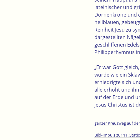
lateinischer und gr
Dornenkrone und ei
hellblauen, gebeug
Reinheit Jesu zu s
dargestellten Nägel
geschliffenen Edel
Philipperhymnus in
„Er war Gott gleich
wurde wie ein Skla
erniedrigte sich u
alle erhöht und ihm
auf der Erde und u
Jesus Christus ist d
ganzer Kreuzweg auf der
Bild-Impuls zur 11. Stat