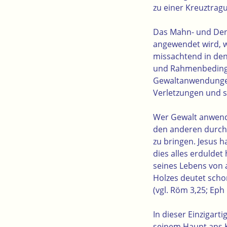
zu einer Kreuztrag
Das Mahn- und Denk
angewendet wird, w
missachtend in den
und Rahmenbedingun
Gewaltanwendungen
Verletzungen und si
Wer Gewalt anwende
den anderen durch 
zu bringen. Jesus h
dies alles erdulde
seines Lebens von 
Holzes deutet scho
(vgl. Röm 3,25; Eph 
In dieser Einzigarti
seinem Haupt ans Kr