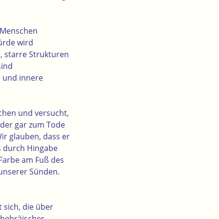
m Menschen
ürde wird
 starre Strukturen
sind
 und innere
chen und versucht,
oder gar zum Tode
ir glauben, dass er
ns durch Hingabe
 Farbe am Fuß des
 unserer Sünden.
t sich, die über
 hebräischer,