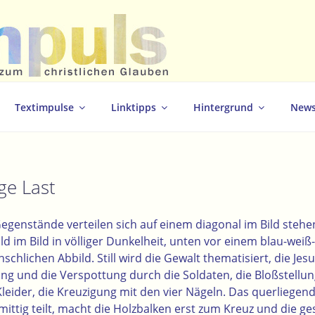
christlichen Glauben
Textimpulse
Linktipps
Hintergrund
News
ge Last
egenstände verteilen sich auf einem diagonal im Bild stehe
ild im Bild in völliger Dunkelheit, unten vor einem blau-weiß-
chlichen Abbild. Still wird die Gewalt thematisiert, die Jesu
g und die Verspottung durch die Soldaten, die Bloßstellun
leider, die Kreuzigung mit den vier Nägeln. Das querliegend
mittig teilt, macht die Holzbalken erst zum Kreuz und die g