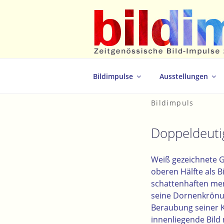
Zum
Inhalt
springen
Zeitgenössische Bild-Impulse zum 
Bildimpulse
Ausstellungen
Bildimpuls
Doppeldeuti
Weiß gezeichnete G
oberen Hälfte als B
schattenhaften mens
seine Dornenkrönun
Beraubung seiner K
innenliegende Bild 