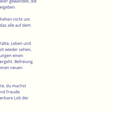
eier gewandelt, die
reigeben
chehen nicht um
das alle auf dem
Kälte, Leben und
eit wieder sehen,
kungen einen
ergeht. Befreiung
 einen neuen
ite, du machst
 und Freude
derbare Lob der