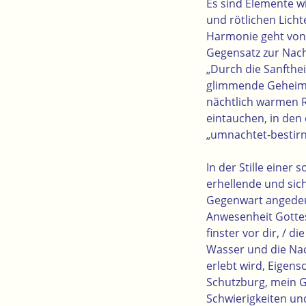
Es sind Elemente w
und rötlichen Licht
Harmonie geht von 
Gegensatz zur Nach
„Durch die Sanfthe
glimmende Geheimn
nächtlich warmen 
eintauchen, in den 
„umnachtet-bestirnt
In der Stille eine
erhellende und sich
Gegenwart angedeute
Anwesenheit Gottes 
finster vor dir, / d
Wasser und die Nac
erlebt wird, Eigen
Schutzburg, mein Go
Schwierigkeiten u