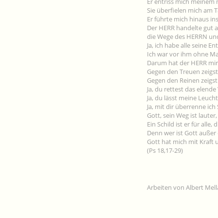
Er entriss mich meinem 
Sie überfielen mich am 
Er führte mich hinaus ins
Der HERR handelte gut an
die Wege des HERRN und 
Ja, ich habe alle seine E
Ich war vor ihm ohne Ma
Darum hat der HERR mir 
Gegen den Treuen zeigst 
Gegen den Reinen zeigst 
Ja, du rettest das elende
Ja, du lässt meine Leuch
Ja, mit dir überrenne ic
Gott, sein Weg ist laute
Ein Schild ist er für alle,
Denn wer ist Gott außer 
Gott hat mich mit Kraf
(Ps 18,17-29)
Arbeiten von Albert Mel