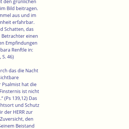
it den grünlichen
im Bild beitragen.
immel aus und im
heit erfahrbar.
nd Schatten, das
 Betrachter einen
nen Empfindungen
bara Renftle in:
 S. 46)
urch das die Nacht
sichtbare
 Psalmist hat die
insternis ist nicht
s.“ (Ps 139,12) Das
chtsort und Schutz
ir der HERR zur
 Zuversicht, den
Seinem Beistand