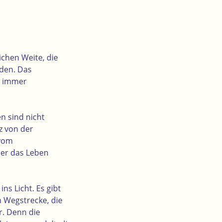
ichen Weite, die
den. Das
t immer
en sind nicht
z von der
 vom
der das Leben
ns Licht. Es gibt
n Wegstrecke, die
r. Denn die