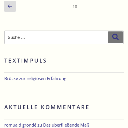
Glasbilder“
Seitennummerierung
Vorherige
Seite
10
der
Seite
Beiträge
Suche
Suc
nach:
TEXTIMPULS
Brücke zur religiösen Erfahrung
AKTUELLE KOMMENTARE
romuald grondé
zu
Das überfließende Maß