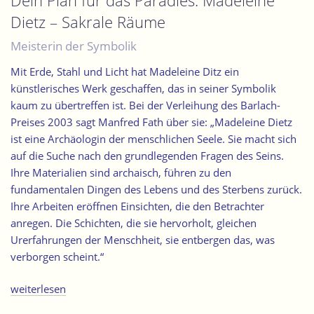
Dein Plan für das Paradies. Madeleine
in
Dietz – Sakrale Räume
der
Würzburger
Meisterin der Symbolik
Dom-
Mit Erde, Stahl und Licht hat Madeleine Ditz ein
Sepultur“
künstlerisches Werk geschaffen, das in seiner Symbolik
kaum zu übertreffen ist. Bei der Verleihung des Barlach-
Preises 2003 sagt Manfred Fath über sie: „Madeleine Dietz
ist eine Archäologin der menschlichen Seele. Sie macht sich
auf die Suche nach den grundlegenden Fragen des Seins.
Ihre Materialien sind archaisch, führen zu den
fundamentalen Dingen des Lebens und des Sterbens zurück.
Ihre Arbeiten eröffnen Einsichten, die den Betrachter
anregen. Die Schichten, die sie hervorholt, gleichen
Urerfahrungen der Menschheit, sie entbergen das, was
verborgen scheint.“
„Dein
weiterlesen
Plan