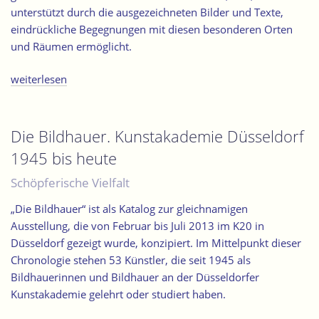
unterstützt durch die ausgezeichneten Bilder und Texte,
eindrückliche Begegnungen mit diesen besonderen Orten
und Räumen ermöglicht.
„Sakral:Kunst.
weiterlesen
Innovative
Bildorte
seit
Die Bildhauer. Kunstakademie Düsseldorf
dem
1945 bis heute
II.
Vatikanischen
Schöpferische Vielfalt
Konzil
„Die Bildhauer“ ist als Katalog zur gleichnamigen
in
Ausstellung, die von Februar bis Juli 2013 im K20 in
der
Düsseldorf gezeigt wurde, konzipiert. Im Mittelpunkt dieser
Diözese
Chronologie stehen 53 Künstler, die seit 1945 als
Graz-
Bildhauerinnen und Bildhauer an der Düsseldorfer
Seckau“
Kunstakademie gelehrt oder studiert haben.