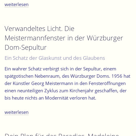
„Zeichnung
weiterlesen
als
Zwiesprache.
Die
Verwandeltes Licht. Die
künstlerische
Meistermannfenster in der Würzburger
Gestaltung
Dom-Sepultur
des
neuen
Ein Schatz der Glaskunst und des Glaubens
„Gotteslob““
Ein wahrer Schatz verbirgt sich in der Sepultur, einem
spätgotischen Nebenraum, des Würzburger Doms. 1956 hat
der Künstler Georg Meistermann in den Fensteröffnungen
einen neunteiligen Zyklus zum Kirchenjahr geschaffen, der
bis heute nichts an Modernität verloren hat.
„Verwandeltes
weiterlesen
Licht.
Die
Meistermannfenster