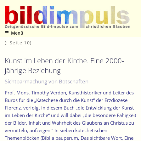
Zum
Inhalt
springen
Menü
Zeitgenössische Bild-Impulse zum christlichen Glauben
(: Seite 10)
Kunst im Leben der Kirche. Eine 2000-
jährige Beziehung
Sichtbarmachung von Botschaften
Prof. Mons. Timothy Verdon, Kunsthistoriker und Leiter des
Büros für die „Katechese durch die Kunst“ der Erzdiözese
Florenz, verfolgt in diesem Buch „die Entwicklung der Kunst
im Leben der Kirche“ und will dabei „die besondere Fähigkeit
der Bilder, Inhalt und Wahrheit des Glaubens an Christus zu
vermitteln, aufzeigen.“ In sieben katechetischen
Themenblöcken (Biblia pauperum, Das sichtbare Wort, Eine