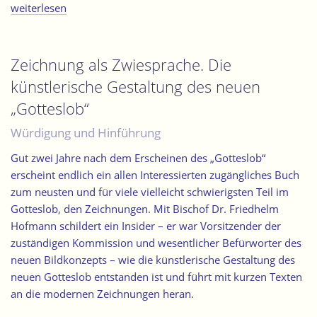
„Die
weiterlesen
Bildhauer.
Kunstakademie
Düsseldorf
Zeichnung als Zwiesprache. Die
1945
künstlerische Gestaltung des neuen
bis
„Gotteslob“
heute“
Würdigung und Hinführung
Gut zwei Jahre nach dem Erscheinen des „Gotteslob“
erscheint endlich ein allen Interessierten zugängliches Buch
zum neusten und für viele vielleicht schwierigsten Teil im
Gotteslob, den Zeichnungen. Mit Bischof Dr. Friedhelm
Hofmann schildert ein Insider – er war Vorsitzender der
zuständigen Kommission und wesentlicher Befürworter des
neuen Bildkonzepts – wie die künstlerische Gestaltung des
neuen Gotteslob entstanden ist und führt mit kurzen Texten
an die modernen Zeichnungen heran.