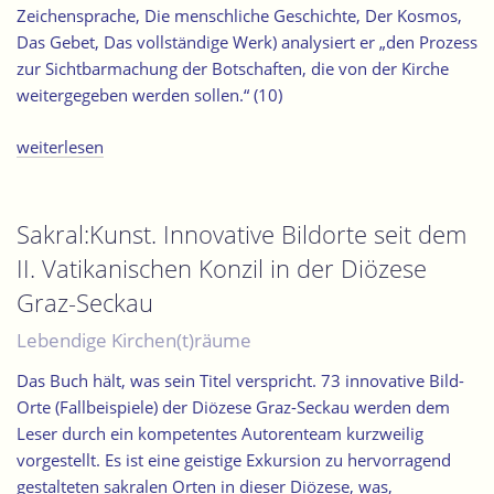
Zeichensprache, Die menschliche Geschichte, Der Kosmos,
Das Gebet, Das vollständige Werk) analysiert er „den Prozess
zur Sichtbarmachung der Botschaften, die von der Kirche
weitergegeben werden sollen.“ (10)
„Kunst
weiterlesen
im
Leben
der
Sakral:Kunst. Innovative Bildorte seit dem
Kirche.
II. Vatikanischen Konzil in der Diözese
Eine
Graz-Seckau
2000-
jährige
Lebendige Kirchen(t)räume
Beziehung“
Das Buch hält, was sein Titel verspricht. 73 innovative Bild-
Orte (Fallbeispiele) der Diözese Graz-Seckau werden dem
Leser durch ein kompetentes Autorenteam kurzweilig
vorgestellt. Es ist eine geistige Exkursion zu hervorragend
gestalteten sakralen Orten in dieser Diözese, was,