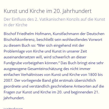
für
das
Kunst und Kirche im 20. Jahrhundert
Paradies.
Der Einfluss des 2. Vatikanischen Konzils auf die Kunst
Madeleine
in der Kirche
Dietz
–
Bischof Friedhelm Hofmann, Kunstfachmann der Deutschen
Sakrale
Bischofskonferenz, beschließt sein wohlwollendes Vorwort
Räume“
zu diesem Buch so: “Wer sich eingehend mit der
Problemlage von Kirche und Kunst in unserer Zeit
auseinandersetzen will, wird schwerlich an dieser
Fundgrube vorbeigehen können.“ Das Buch bringt eine sehr
ausgewogene Gesamteinschätzung des nicht immer
einfachen Verhältnisses von Kunst und Kirche von 1800 bis
2007. Der vorliegende Band gibt erstmals übersichtlich
geordnete und verständlich geschriebene Antworten auf die
Fragen zur Kunst und Kirche im 20. und beginnenden 21.
Jahrhundert.
„Kunst