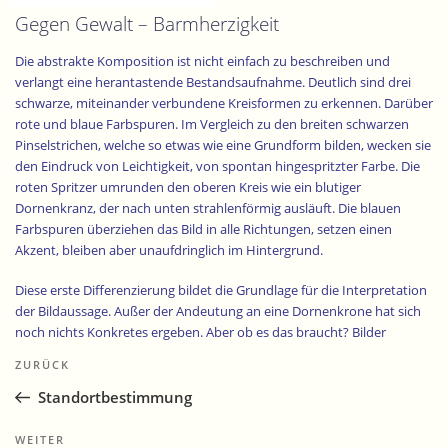
Gegen Gewalt – Barmherzigkeit
Die abstrakte Komposition ist nicht einfach zu beschreiben und
verlangt eine herantastende Bestandsaufnahme. Deutlich sind drei
schwarze, miteinander verbundene Kreisformen zu erkennen. Darüber
rote und blaue Farbspuren. Im Vergleich zu den breiten schwarzen
Pinselstrichen, welche so etwas wie eine Grundform bilden, wecken sie
den Eindruck von Leichtigkeit, von spontan hingespritzter Farbe. Die
roten Spritzer umrunden den oberen Kreis wie ein blutiger
Dornenkranz, der nach unten strahlenförmig ausläuft. Die blauen
Farbspuren überziehen das Bild in alle Richtungen, setzen einen
Akzent, bleiben aber unaufdringlich im Hintergrund.
Diese erste Differenzierung bildet die Grundlage für die Interpretation
der Bildaussage. Außer der Andeutung an eine Dornenkrone hat sich
noch nichts Konkretes ergeben. Aber ob es das braucht? Bilder
Beitragsnavigation
können doch auch einfach schön sein, Bewunderung hervorrufen
Vorheriger
ZURÜCK
oder Freude machen. Doch diese Gefühle sind in der vorliegenden
Beitrag
Arbeit nicht wirklich anzutreffen. Hier müssten wir vielmehr von
Standortbestimmung
Schmerz sprechen, von einer dynamischen Aktion, einer Bewegung,
die vom oberen Kreis ausgeht. Dieses Bild hat nichts Statisches an sich.
Nächster
WEITER