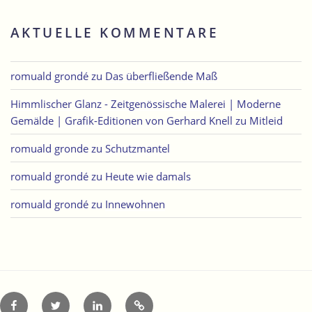
AKTUELLE KOMMENTARE
romuald grondé
zu
Das überfließende Maß
Himmlischer Glanz - Zeitgenössische Malerei | Moderne
Gemälde | Grafik-Editionen von Gerhard Knell
zu
Mitleid
romuald gronde
zu
Schutzmantel
romuald grondé
zu
Heute wie damals
romuald grondé
zu
Innewohnen
Facebook
Twitter
LinkedIn
Xing