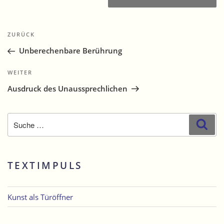
Beitragsnavigation
Vorheriger
ZURÜCK
Beitrag
Unberechenbare Berührung
Nächster
WEITER
Beitrag
Ausdruck des Unaussprechlichen
Suche
Suc
nach:
TEXTIMPULS
Kunst als Türöffner