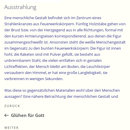
Ausstrahlung
Eine menschliche Gestalt befindet sich im Zentrum eines
Strahlenkranzes aus Feuerwerkskörpern. Fünfzig Holzstäbe gehen von
der Brust bzw. von der Herzgegend aus in alle Richtungen, formal mit
den kurzen Armierungseisen korrespondierend, aus denen die Figur
zusammengeschweißt ist. Ansonsten steht die weiße Menschengestalt
im Gegensatz zu den bunten Feuerwerkskörpern: Die Figur ist innen
hohl, die Raketen sind mit Pulver gefüllt, sie besteht aus
unbrennbarem Stahl, die vielen entfalten sich in genialen
Lichteffekten, der Mensch bleibt am Boden, die Leuchtkörper
verzaubern den Himmel, er hat eine große Langlebigkeit, sie
verbrennen in wenigen Sekunden.
Was diese so gegensätzlichen Materialien wohl über den Menschen
aussagen? Eine nähere Betrachtung der menschlichen Gestalt und
Beitragsnavigation
vertiefte Gedanken zu den im Kreis angeordneten Feuerwerkskörpern
Vorheriger
ZURÜCK
werden Anhaltspunkte zum Verständnis dieses spannungsvollen
Beitrag
Kunstwerks geben.
Glühen für Gott
Der im Zentrum der Installation stehende Mensch ist mit den
Nächster
WEITER